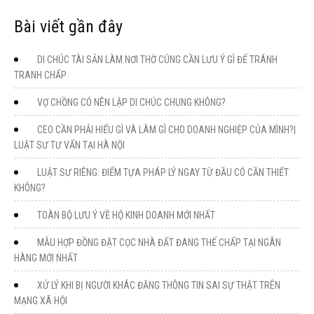
Bài viết gần đây
DI CHÚC TÀI SẢN LÀM NƠI THỜ CÚNG CẦN LƯU Ý GÌ ĐỂ TRÁNH
TRANH CHẤP
VỢ CHỒNG CÓ NÊN LẬP DI CHÚC CHUNG KHÔNG?
CEO CẦN PHẢI HIỂU GÌ VÀ LÀM GÌ CHO DOANH NGHIỆP CỦA MÌNH?|
LUẬT SƯ TƯ VẤN TẠI HÀ NỘI
LUẬT SƯ RIÊNG: ĐIỂM TỰA PHÁP LÝ NGAY TỪ ĐẦU CÓ CẦN THIẾT
KHÔNG?
TOÀN BỘ LƯU Ý VỀ HỘ KINH DOANH MỚI NHẤT
MẪU HỢP ĐỒNG ĐẶT CỌC NHÀ ĐẤT ĐANG THẾ CHẤP TẠI NGÂN
HÀNG MỚI NHẤT
XỬ LÝ KHI BỊ NGƯỜI KHÁC ĐĂNG THÔNG TIN SAI SỰ THẬT TRÊN
MẠNG XÃ HỘI