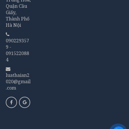
Quận Cầu
Giấy,
Thành Phố
Hà Nội
090229357
9 -
091522088
4
luathaian2
020@gmail
.com