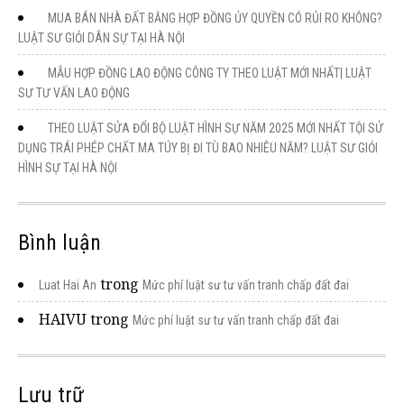
MUA BÁN NHÀ ĐẤT BẰNG HỢP ĐỒNG ỦY QUYỀN CÓ RỦI RO KHÔNG?
LUẬT SƯ GIỎI DÂN SỰ TẠI HÀ NỘI
MẪU HỢP ĐỒNG LAO ĐỘNG CÔNG TY THEO LUẬT MỚI NHẤT| LUẬT
SƯ TƯ VẤN LAO ĐỘNG
THEO LUẬT SỬA ĐỔI BỘ LUẬT HÌNH SỰ NĂM 2025 MỚI NHẤT TỘI SỬ
DỤNG TRÁI PHÉP CHẤT MA TÚY BỊ ĐI TÙ BAO NHIÊU NĂM? LUẬT SƯ GIỎI
HÌNH SỰ TẠI HÀ NỘI
Bình luận
trong
Luat Hai An
Mức phí luật sư tư vấn tranh chấp đất đai
HAIVU
trong
Mức phí luật sư tư vấn tranh chấp đất đai
Lưu trữ