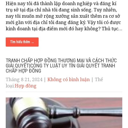
Hiện nay tôi đã thành lập doanh nghiệp và đăng kí
trụ sở tại địa chỉ nhà tôi đang sinh sống. Tuy nhiên,
nay tôi muốn mở rộng xưởng sản xuất thêm ra cơ sở
mới gần với địa chỉ tôi đang đăng ký. Vậy tôi có được
kinh doanh tại địa điểm mới đó hay không? Thủ tục…
Tìm hiểu thêm →
TRANH CHẤP HỢP ĐỒNG THƯƠNG MẠI VÀ CÁCH THỨC
GIẢI QUYẾT|CÔNG TY LUẬT UY TÍN GIẢI QUYẾT TRANH
CHẤP HỢP ĐỒNG
Tháng 8 21, 2024
|
Không có bình luận
| Thể
loại:
Hợp đồng