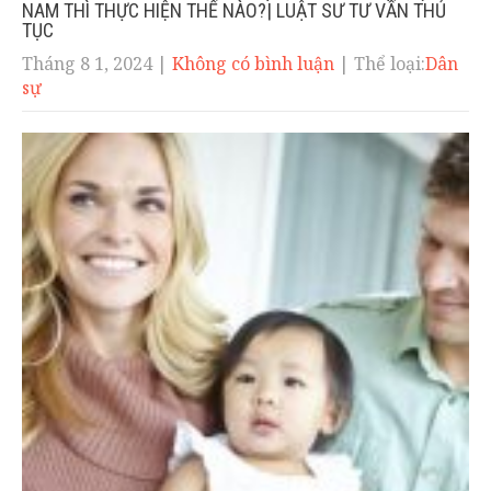
NAM THÌ THỰC HIỆN THẾ NÀO?| LUẬT SƯ TƯ VẤN THỦ
TỤC
Tháng 8 1, 2024
|
Không có bình luận
| Thể loại:
Dân
sự