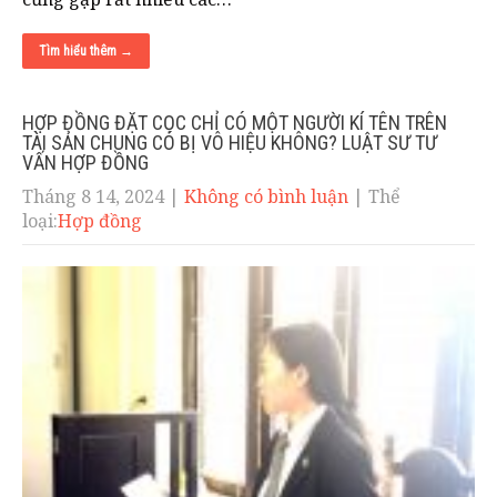
Tìm hiểu thêm →
HỢP ĐỒNG ĐẶT CỌC CHỈ CÓ MỘT NGƯỜI KÍ TÊN TRÊN
TÀI SẢN CHUNG CÓ BỊ VÔ HIỆU KHÔNG? LUẬT SƯ TƯ
VẤN HỢP ĐỒNG
Tháng 8 14, 2024
|
Không có bình luận
| Thể
loại:
Hợp đồng