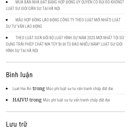
MUA BÁN NHÀ ĐẤT BẰNG HỢP ĐỒNG ỦY QUYỀN CÓ RỦI RO KHÔNG?
LUẬT SƯ GIỎI DÂN SỰ TẠI HÀ NỘI
MẪU HỢP ĐỒNG LAO ĐỘNG CÔNG TY THEO LUẬT MỚI NHẤT| LUẬT
SƯ TƯ VẤN LAO ĐỘNG
THEO LUẬT SỬA ĐỔI BỘ LUẬT HÌNH SỰ NĂM 2025 MỚI NHẤT TỘI SỬ
DỤNG TRÁI PHÉP CHẤT MA TÚY BỊ ĐI TÙ BAO NHIÊU NĂM? LUẬT SƯ GIỎI
HÌNH SỰ TẠI HÀ NỘI
Bình luận
trong
Luat Hai An
Mức phí luật sư tư vấn tranh chấp đất đai
HAIVU
trong
Mức phí luật sư tư vấn tranh chấp đất đai
Lưu trữ