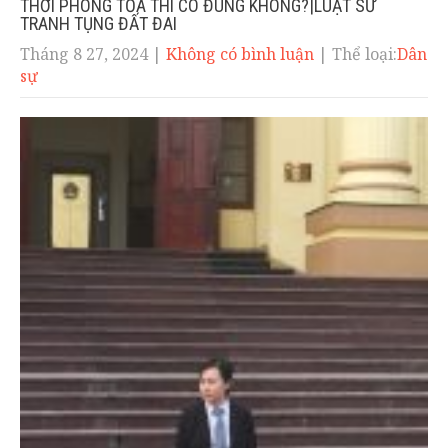
THỜI PHONG TỎA THÌ CÓ ĐÚNG KHÔNG?|LUẬT SƯ
TRANH TỤNG ĐẤT ĐAI
Tháng 8 27, 2024
|
Không có bình luận
| Thể loại:
Dân
sự