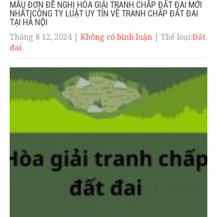
MẪU ĐƠN ĐỀ NGHỊ HÒA GIẢI TRANH CHẤP ĐẤT ĐAI MỚI
NHẤT|CÔNG TY LUẬT UY TÍN VỀ TRANH CHẤP ĐẤT ĐAI
TẠI HÀ NỘI
Tháng 8 12, 2024
|
Không có bình luận
| Thể loại:
Đất
đai