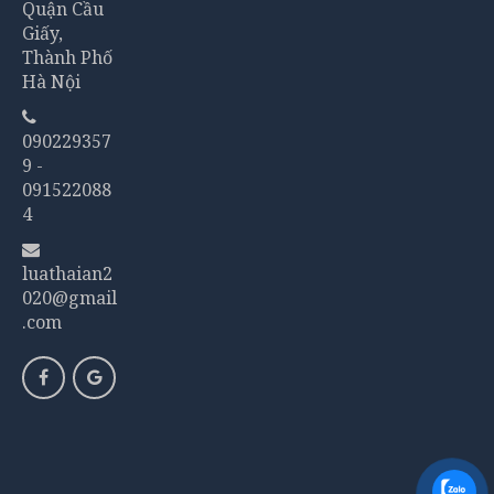
Quận Cầu
Giấy,
Thành Phố
Hà Nội
090229357
9 -
091522088
4
luathaian2
020@gmail
.com