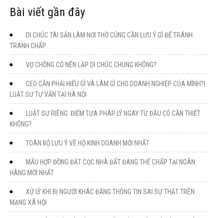
Bài viết gần đây
DI CHÚC TÀI SẢN LÀM NƠI THỜ CÚNG CẦN LƯU Ý GÌ ĐỂ TRÁNH
TRANH CHẤP
VỢ CHỒNG CÓ NÊN LẬP DI CHÚC CHUNG KHÔNG?
CEO CẦN PHẢI HIỂU GÌ VÀ LÀM GÌ CHO DOANH NGHIỆP CỦA MÌNH?|
LUẬT SƯ TƯ VẤN TẠI HÀ NỘI
LUẬT SƯ RIÊNG: ĐIỂM TỰA PHÁP LÝ NGAY TỪ ĐẦU CÓ CẦN THIẾT
KHÔNG?
TOÀN BỘ LƯU Ý VỀ HỘ KINH DOANH MỚI NHẤT
MẪU HỢP ĐỒNG ĐẶT CỌC NHÀ ĐẤT ĐANG THẾ CHẤP TẠI NGÂN
HÀNG MỚI NHẤT
XỬ LÝ KHI BỊ NGƯỜI KHÁC ĐĂNG THÔNG TIN SAI SỰ THẬT TRÊN
MẠNG XÃ HỘI