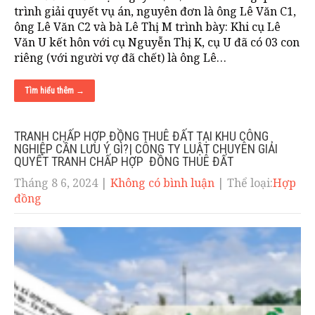
trình giải quyết vụ án, nguyên đơn là ông Lê Văn C1,
ông Lê Văn C2 và bà Lê Thị M trình bày: Khi cụ Lê
Văn U kết hôn với cụ Nguyễn Thị K, cụ U đã có 03 con
riêng (với người vợ đã chết) là ông Lê…
Tìm hiểu thêm →
TRANH CHẤP HỢP ĐỒNG THUÊ ĐẤT TẠI KHU CÔNG
NGHIỆP CẦN LƯU Ý GÌ?| CÔNG TY LUẬT CHUYÊN GIẢI
QUYẾT TRANH CHẤP HỢP ĐỒNG THUÊ ĐẤT
Tháng 8 6, 2024
|
Không có bình luận
| Thể loại:
Hợp
đồng