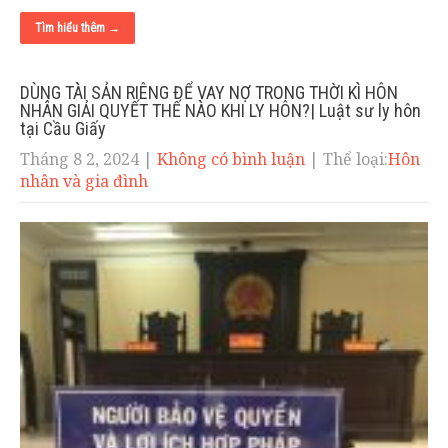
Tìm hiểu thêm →
DÙNG TÀI SẢN RIÊNG ĐỂ VAY NỢ TRONG THỜI KÌ HÔN
NHÂN GIẢI QUYẾT THẾ NÀO KHI LY HÔN?| Luật sư ly hôn
tại Cầu Giấy
Tháng 8 2, 2024
|
Không có bình luận
| Thể loại:
Hôn
nhân và gia đình