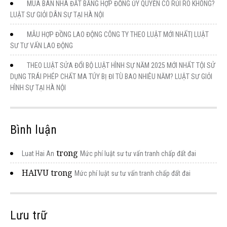
MUA BÁN NHÀ ĐẤT BẰNG HỢP ĐỒNG ỦY QUYỀN CÓ RỦI RO KHÔNG?
LUẬT SƯ GIỎI DÂN SỰ TẠI HÀ NỘI
MẪU HỢP ĐỒNG LAO ĐỘNG CÔNG TY THEO LUẬT MỚI NHẤT| LUẬT
SƯ TƯ VẤN LAO ĐỘNG
THEO LUẬT SỬA ĐỔI BỘ LUẬT HÌNH SỰ NĂM 2025 MỚI NHẤT TỘI SỬ
DỤNG TRÁI PHÉP CHẤT MA TÚY BỊ ĐI TÙ BAO NHIÊU NĂM? LUẬT SƯ GIỎI
HÌNH SỰ TẠI HÀ NỘI
Bình luận
trong
Luat Hai An
Mức phí luật sư tư vấn tranh chấp đất đai
HAIVU
trong
Mức phí luật sư tư vấn tranh chấp đất đai
Lưu trữ