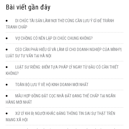
Bài viết gần đây
DI CHÚC TÀI SẢN LÀM NƠI THỜ CÚNG CẦN LƯU Ý GÌ ĐỂ TRÁNH
TRANH CHẤP
VỢ CHỒNG CÓ NÊN LẬP DI CHÚC CHUNG KHÔNG?
CEO CẦN PHẢI HIỂU GÌ VÀ LÀM GÌ CHO DOANH NGHIỆP CỦA MÌNH?|
LUẬT SƯ TƯ VẤN TẠI HÀ NỘI
LUẬT SƯ RIÊNG: ĐIỂM TỰA PHÁP LÝ NGAY TỪ ĐẦU CÓ CẦN THIẾT
KHÔNG?
TOÀN BỘ LƯU Ý VỀ HỘ KINH DOANH MỚI NHẤT
MẪU HỢP ĐỒNG ĐẶT CỌC NHÀ ĐẤT ĐANG THẾ CHẤP TẠI NGÂN
HÀNG MỚI NHẤT
XỬ LÝ KHI BỊ NGƯỜI KHÁC ĐĂNG THÔNG TIN SAI SỰ THẬT TRÊN
MẠNG XÃ HỘI