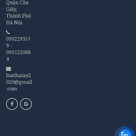
Quận Cầu
Giấy,
Thành Phố
Hà Nội
090229357
9 -
091522088
4
luathaian2
020@gmail
.com