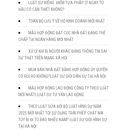
LUẬT SƯ RIÊNG: ĐIỂM TỰA PHÁP LÝ NGAY TỪ
ĐẦU CÓ CẦN THIẾT KHÔNG?
TOÀN BỘ LƯU Ý VỀ HỘ KINH DOANH MỚI NHẤT
MẪU HỢP ĐỒNG ĐẶT CỌC NHÀ ĐẤT ĐANG THẾ
CHẤP TẠI NGÂN HÀNG MỚI NHẤT
XỬ LÝ KHI BỊ NGƯỜI KHÁC ĐĂNG THÔNG TIN SAI
SỰ THẬT TRÊN MẠNG XÃ HỘI
MUA BÁN NHÀ ĐẤT BẰNG HỢP ĐỒNG ỦY QUYỀN
CÓ RỦI RO KHÔNG?LUẬT SƯ GIỎI DÂN SỰ TẠI HÀ NỘI
MẪU HỢP ĐỒNG LAO ĐỘNG CÔNG TY THEO LUẬT
MỚI NHẤT| LUẬT SƯ TƯ VẤN LAO ĐỘNG
THEO LUẬT SỬA ĐỔI BỘ LUẬT HÌNH SỰ NĂM
2025 MỚI NHẤT TỘI SỬ DỤNG TRÁI PHÉP CHẤT MA
TÚY BỊ ĐI TÙ BAO NHIÊU NĂM? LUẬT SƯ GIỎI HÌNH SỰ
TẠI HÀ NỘI