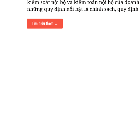
kiểm soát nội bộ và kiểm toán nội bộ của doan
những quy định nổi bật là chính sách, quy định
Tìm hiểu thêm →