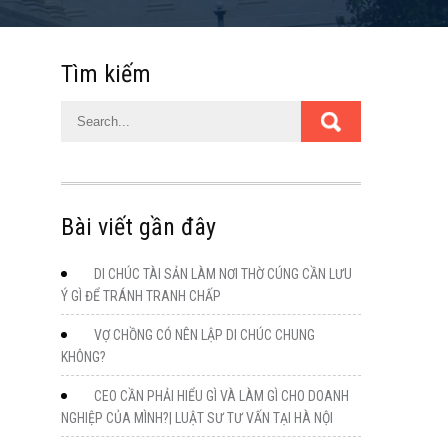
Tìm kiếm
Bài viết gần đây
DI CHÚC TÀI SẢN LÀM NƠI THỜ CÚNG CẦN LƯU
Ý GÌ ĐỂ TRÁNH TRANH CHẤP
VỢ CHỒNG CÓ NÊN LẬP DI CHÚC CHUNG
KHÔNG?
CEO CẦN PHẢI HIỂU GÌ VÀ LÀM GÌ CHO DOANH
NGHIỆP CỦA MÌNH?| LUẬT SƯ TƯ VẤN TẠI HÀ NỘI