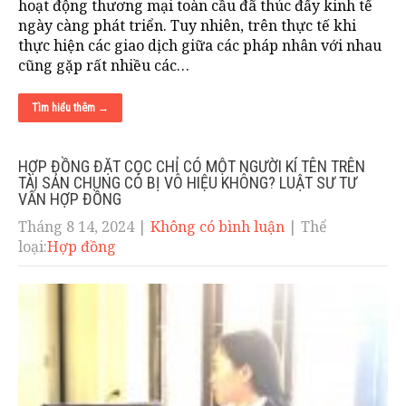
hoạt động thương mại toàn cầu đã thúc đẩy kinh tế
ngày càng phát triển. Tuy nhiên, trên thực tế khi
thực hiện các giao dịch giữa các pháp nhân với nhau
cũng gặp rất nhiều các…
Tìm hiểu thêm →
HỢP ĐỒNG ĐẶT CỌC CHỈ CÓ MỘT NGƯỜI KÍ TÊN TRÊN
TÀI SẢN CHUNG CÓ BỊ VÔ HIỆU KHÔNG? LUẬT SƯ TƯ
VẤN HỢP ĐỒNG
Tháng 8 14, 2024
|
Không có bình luận
| Thể
loại:
Hợp đồng