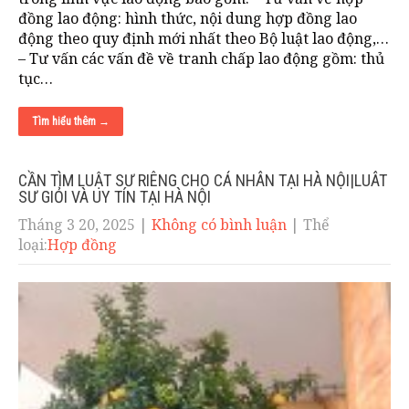
đồng lao động: hình thức, nội dung hợp đồng lao
động theo quy định mới nhất theo Bộ luật lao động,…
– Tư vấn các vấn đề về tranh chấp lao động gồm: thủ
tục…
Tìm hiểu thêm →
CẦN TÌM LUẬT SƯ RIÊNG CHO CÁ NHÂN TẠI HÀ NỘI|LUÂT
SƯ GIỎI VÀ UY TÍN TẠI HÀ NỘI
Tháng 3 20, 2025
|
Không có bình luận
| Thể
loại:
Hợp đồng