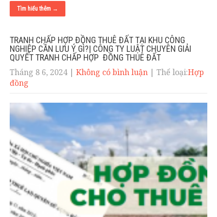
Tìm hiểu thêm →
TRANH CHẤP HỢP ĐỒNG THUÊ ĐẤT TẠI KHU CÔNG
NGHIỆP CẦN LƯU Ý GÌ?| CÔNG TY LUẬT CHUYÊN GIẢI
QUYẾT TRANH CHẤP HỢP ĐỒNG THUÊ ĐẤT
Tháng 8 6, 2024
|
Không có bình luận
| Thể loại:
Hợp
đồng