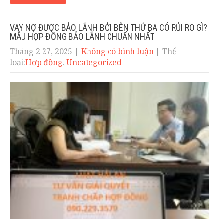
VAY NỢ ĐƯỢC BẢO LÃNH BỞI BÊN THỨ BA CÓ RỦI RO GÌ?
MẪU HỢP ĐỒNG BẢO LÃNH CHUẨN NHẤT
Tháng 2 27, 2025
|
Không có bình luận
| Thể
loại:
Hợp đồng
,
Uncategorized