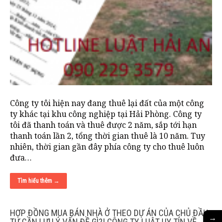
Công ty tôi hiện nay đang thuê lại đất của một công
ty khác tại khu công nghiệp tại Hải Phòng. Công ty
tôi đã thanh toán và thuê được 2 năm, sắp tới hạn
thanh toán lần 2, tổng thời gian thuê là 10 năm. Tuy
nhiên, thời gian gần đây phía công ty cho thuê luôn
đưa…
Tìm hiểu thêm →
HỢP ĐỒNG MUA BÁN NHÀ Ở THEO DỰ ÁN CỦA CHỦ ĐẦU
→
TƯ CẦN LƯU Ý VẤN ĐỀ GÌ?| CÔNG TY LUẬT UY TÍN VỀ