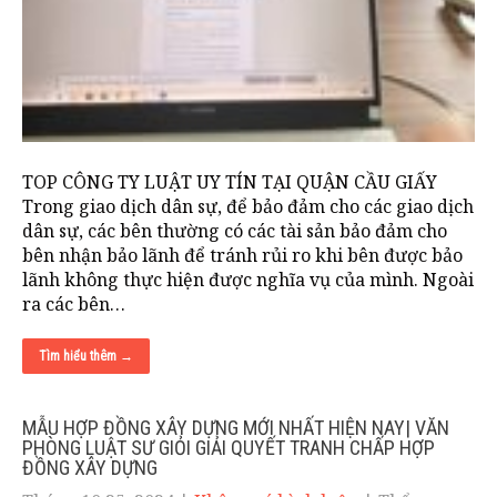
TOP CÔNG TY LUẬT UY TÍN TẠI QUẬN CẦU GIẤY
Trong giao dịch dân sự, để bảo đảm cho các giao dịch
dân sự, các bên thường có các tài sản bảo đảm cho
bên nhận bảo lãnh để tránh rủi ro khi bên được bảo
lãnh không thực hiện được nghĩa vụ của mình. Ngoài
ra các bên…
Tìm hiểu thêm →
MẪU HỢP ĐỒNG XÂY DỰNG MỚI NHẤT HIỆN NAY| VĂN
PHÒNG LUẬT SƯ GIỎI GIẢI QUYẾT TRANH CHẤP HỢP
ĐỒNG XÂY DỰNG