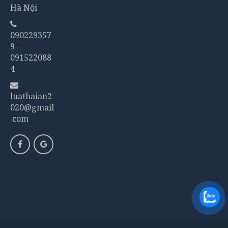
Hà Nội
090229357
9 -
091522088
4
luathaian2
020@gmail
.com