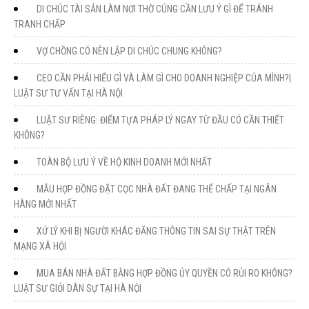
DI CHÚC TÀI SẢN LÀM NƠI THỜ CÚNG CẦN LƯU Ý GÌ ĐỂ TRÁNH
TRANH CHẤP
VỢ CHỒNG CÓ NÊN LẬP DI CHÚC CHUNG KHÔNG?
CEO CẦN PHẢI HIỂU GÌ VÀ LÀM GÌ CHO DOANH NGHIỆP CỦA MÌNH?|
LUẬT SƯ TƯ VẤN TẠI HÀ NỘI
LUẬT SƯ RIÊNG: ĐIỂM TỰA PHÁP LÝ NGAY TỪ ĐẦU CÓ CẦN THIẾT
KHÔNG?
TOÀN BỘ LƯU Ý VỀ HỘ KINH DOANH MỚI NHẤT
MẪU HỢP ĐỒNG ĐẶT CỌC NHÀ ĐẤT ĐANG THẾ CHẤP TẠI NGÂN
HÀNG MỚI NHẤT
XỬ LÝ KHI BỊ NGƯỜI KHÁC ĐĂNG THÔNG TIN SAI SỰ THẬT TRÊN
MẠNG XÃ HỘI
MUA BÁN NHÀ ĐẤT BẰNG HỢP ĐỒNG ỦY QUYỀN CÓ RỦI RO KHÔNG?
LUẬT SƯ GIỎI DÂN SỰ TẠI HÀ NỘI