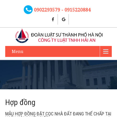
0902293579 - 0915220884
Menu
Hợp đồng
MẪU HỢP ĐỒNG ĐẶT CỌC NHÀ ĐẤT ĐANG THẾ CHẤP TẠI