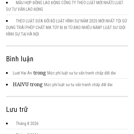
MẪU HỢP ĐỒNG LAO ĐỘNG CÔNG TY THEO LUẬT MỚI NHẤT| LUẬT
SƯ TƯ VẤN LAO ĐỘNG
THEO LUẬT SỬA ĐỔI BỘ LUẬT HÌNH SỰ NĂM 2025 MỚI NHẤT TỘI SỬ
DỤNG TRÁI PHÉP CHẤT MA TÚY BỊ ĐI TÙ BAO NHIÊU NĂM? LUẬT SƯ GIỎI
HÌNH SỰ TẠI HÀ NỘI
Bình luận
trong
Luat Hai An
Mức phí luật sư tư vấn tranh chấp đất đai
HAIVU
trong
Mức phí luật sư tư vấn tranh chấp đất đai
Lưu trữ
Tháng 8 2026