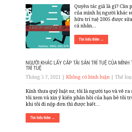
Quyền tác giả là gì? Cần 
của mình bị người khác 
hữu trí tuệ 2005 được sửa
cá nhân…
Tìm hiểu thêm →
NGƯỜI KHÁC LẤY CẮP TÀI SẢN TRÍ TUỆ CỦA MÌNH
TRÍ TUỆ
Tháng 5 7, 2021
|
Không có bình luận
| Thể loại
Kính thưa quý luật sư, tôi là người tạo và vẽ ra
tôi xem và xin ý kiến phản hồi của bạn bè tôi t
khi tôi đi nộp đơn thì được biết…
Tìm hiểu thêm →