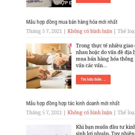
Mẫu hợp đồng mua bán hàng hóa mới nhất
Tháng 5 7, 2021
|
Không có bình luận
| Thể loại
Trong thực tế nhiều giao
nhau hoặc do vấn đề địa l
mua bán hàng hóa thông q
vấn các vấn…
Tìm hiểu thêm →
Mẫu hợp đồng hợp tác kinh doanh mới nhất
Tháng 5 7, 2021
|
Không có bình luận
| Thể loại
Khi bạn muốn đầu tư kinh
sinh lợi nhuận. Tuy nhiê