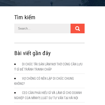
Tìm kiếm
Bài viết gần đây
DI CHÚC TÀI SẢN LÀM NƠI THỜ CÚNG CẦN LƯU
Ý GÌ ĐỂ TRÁNH TRANH CHẤP
VỢ CHỒNG CÓ NÊN LẬP DI CHÚC CHUNG
KHÔNG?
CEO CẦN PHẢI HIỂU GÌ VÀ LÀM GÌ CHO DOANH
NGHIỆP CỦA MÌNH?| LUẬT SƯ TƯ VẤN TẠI HÀ NỘI