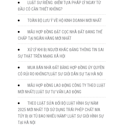
LUẬT SƯ RIÊNG: ĐIỂM TỰA PHÁP LÝ NGAY TỪ
ĐẦU CÓ CẦN THIẾT KHÔNG?
TOÀN BỘ LƯU Ý VỀ HỘ KINH DOANH MỚI NHẤT
MẪU HỢP ĐỒNG ĐẶT CỌC NHÀ ĐẤT ĐANG THẾ
CHẤP TẠI NGÂN HÀNG MỚI NHẤT
XỬ LÝ KHI BỊ NGƯỜI KHÁC ĐĂNG THÔNG TIN SAI
SỰ THẬT TRÊN MẠNG XÃ HỘI
MUA BÁN NHÀ ĐẤT BẰNG HỢP ĐỒNG ỦY QUYỀN
CÓ RỦI RO KHÔNG?LUẬT SƯ GIỎI DÂN SỰ TẠI HÀ NỘI
MẪU HỢP ĐỒNG LAO ĐỘNG CÔNG TY THEO LUẬT
MỚI NHẤT| LUẬT SƯ TƯ VẤN LAO ĐỘNG
THEO LUẬT SỬA ĐỔI BỘ LUẬT HÌNH SỰ NĂM
2025 MỚI NHẤT TỘI SỬ DỤNG TRÁI PHÉP CHẤT MA
TÚY BỊ ĐI TÙ BAO NHIÊU NĂM? LUẬT SƯ GIỎI HÌNH SỰ
TẠI HÀ NỘI