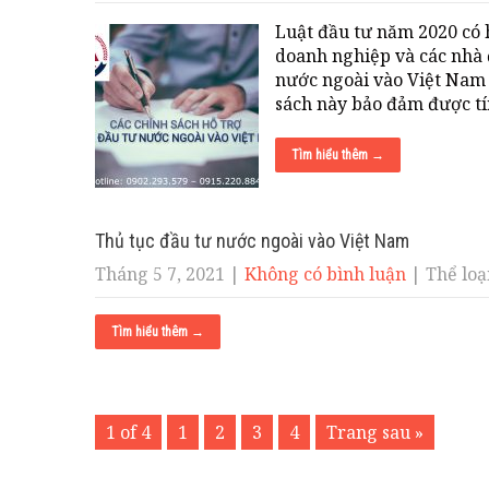
Luật đầu tư năm 2020 có h
doanh nghiệp và các nhà đ
nước ngoài vào Việt Nam 
sách này bảo đảm được t
Tìm hiểu thêm →
Thủ tục đầu tư nước ngoài vào Việt Nam
Tháng 5 7, 2021
|
Không có bình luận
| Thể loại
Tìm hiểu thêm →
1 of 4
1
2
3
4
Trang sau »