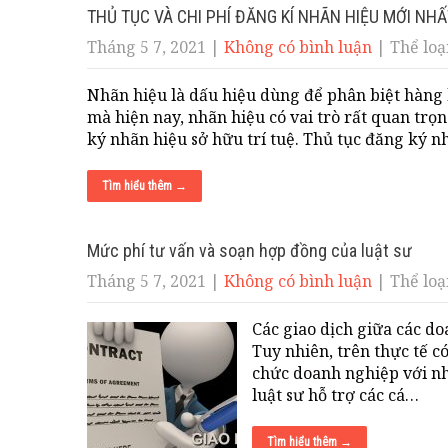
THỦ TỤC VÀ CHI PHÍ ĐĂNG KÍ NHÃN HIỆU MỚI NHẤ
Tháng 5 7, 2021
|
Không có bình luận
| Thể loại
Nhãn hiệu là dấu hiệu dùng để phân biệt hàng h
mà hiện nay, nhãn hiệu có vai trò rất quan trọ
ký nhãn hiệu sở hữu trí tuệ. Thủ tục đăng ký 
Tìm hiểu thêm →
Mức phí tư vấn và soạn hợp đồng của luật sư
Tháng 5 7, 2021
|
Không có bình luận
| Thể loại
Các giao dịch giữa các do
Tuy nhiên, trên thực tế có
chức doanh nghiệp với nh
luật sư hỗ trợ các cá…
Tìm hiểu thêm →