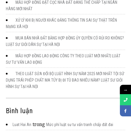
MẪU HỢP ĐỒNG ĐẶT CỌC NHÀ ĐẤT ĐANG THẾ CHẤP TẠI NGÂN
HÀNG MỚI NHẤT
XỬ LÝ KHI BỊ NGƯỜI KHÁC ĐĂNG THÔNG TIN SAI SỰ THẬT TRÊN
MẠNG XÃ HỘI
MUA BÁN NHÀ ĐẤT BẰNG HỢP ĐỒNG ỦY QUYỀN CÓ RỦI RO KHÔNG?
LUẬT SƯ GIỎI DÂN SỰ TẠI HÀ NỘI
MẪU HỢP ĐỒNG LAO ĐỘNG CÔNG TY THEO LUẬT MỚI NHẤT| LUẬT
SƯ TƯ VẤN LAO ĐỘNG
THEO LUẬT SỬA ĐỔI BỘ LUẬT HÌNH SỰ NĂM 2025 MỚI NHẤT TỘI SỬ
DỤNG TRÁI PHÉP CHẤT MA TÚY BỊ ĐI TÙ BAO NHIÊU NĂM? LUẬT SƯ GIỎI
HÌNH SỰ TẠI HÀ NỘI
→
Bình luận
trong
Luat Hai An
Mức phí luật sư tư vấn tranh chấp đất đai