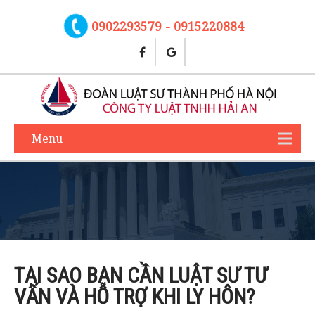
0902293579 - 0915220884
Menu
TẠI SAO BẠN CẦN LUẬT SƯ TƯ
VẤN VÀ HỖ TRỢ KHI LY HÔN?