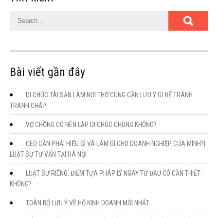
Bài viết gần đây
DI CHÚC TÀI SẢN LÀM NƠI THỜ CÚNG CẦN LƯU Ý GÌ ĐỂ TRÁNH
TRANH CHẤP
VỢ CHỒNG CÓ NÊN LẬP DI CHÚC CHUNG KHÔNG?
CEO CẦN PHẢI HIỂU GÌ VÀ LÀM GÌ CHO DOANH NGHIỆP CỦA MÌNH?|
LUẬT SƯ TƯ VẤN TẠI HÀ NỘI
LUẬT SƯ RIÊNG: ĐIỂM TỰA PHÁP LÝ NGAY TỪ ĐẦU CÓ CẦN THIẾT
KHÔNG?
TOÀN BỘ LƯU Ý VỀ HỘ KINH DOANH MỚI NHẤT