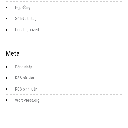
Hợp đồng
Sở hữu trí tuệ
Uncategorized
Meta
Đăng nhập
RSS bài viết
RSS bình luận
WordPress.org