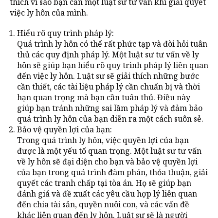
thích vì sao bạn cần một luật sư tư vấn khi giải quyết
việc ly hôn của mình.
Hiểu rõ quy trình pháp lý:
Quá trình ly hôn có thể rất phức tạp và đòi hỏi tuân
thủ các quy định pháp lý. Một luật sư tư vấn về ly
hôn sẽ giúp bạn hiểu rõ quy trình pháp lý liên quan
đến việc ly hôn. Luật sư sẽ giải thích những bước
cần thiết, các tài liệu pháp lý cần chuẩn bị và thời
hạn quan trọng mà bạn cần tuân thủ. Điều này
giúp bạn tránh những sai lầm pháp lý và đảm bảo
quá trình ly hôn của bạn diễn ra một cách suôn sẻ.
Bảo vệ quyền lợi của bạn:
Trong quá trình ly hôn, việc quyền lợi của bạn
được là một yếu tố quan trọng. Một luật sư tư vấn
về ly hôn sẽ đại diện cho bạn và bảo vệ quyền lợi
của bạn trong quá trình đàm phán, thỏa thuận, giải
quyết các tranh chấp tại tòa án. Họ sẽ giúp bạn
đánh giá và đề xuất các yêu cầu hợp lý liên quan
đến chia tài sản, quyền nuôi con, và các vấn đề
khác liên quan đến ly hôn. Luật sư sẽ là người